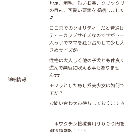
短足、爆毛、短いお鼻、クリックリ
の目👀、可愛い要素を凝縮しました
💕
ここまでのクオリティーだと普通は
ティーカップサイズなのですが‥一
人っ子でママを独り占めして少し大
きめサイズ😱
性格は大人しく他の子犬とも仲良く
遊んで無駄に吠える事もありませ
ん❣️❣️
詳細情報
モフッとした癒し系美少女は如何で
すか？
お問い合わせお待ちしております🎶
＊ワクチン接種費用９０００円を
別途頂戴致します。