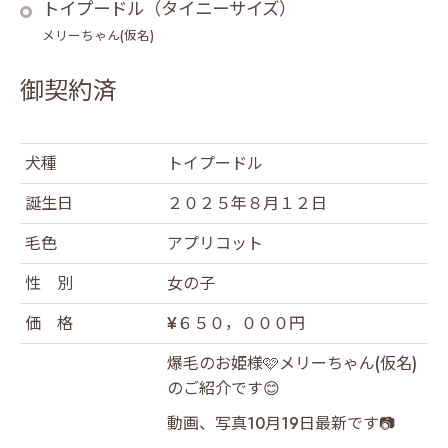
トイプードル（タイニーサイズ）
メリーちゃん(仮名)
御契約済
犬種
トイプードル
誕生日
２０２５年８月１２日
毛色
アプリコット
性 別
女の子
価 格
¥６５０，０００円
爆毛のお姫様🩷メリーちゃん(仮名)
のご紹介です😊
動画、写真10月19日最新です📷