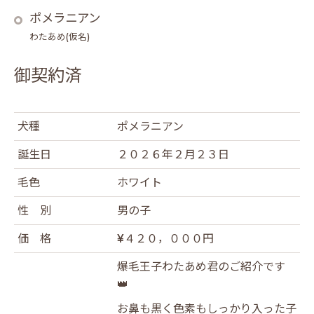
ポメラニアン
わたあめ(仮名)
御契約済
犬種
ポメラニアン
誕生日
２０２６年２月２３日
毛色
ホワイト
性 別
男の子
価 格
¥４２０，０００円
爆毛王子わたあめ君のご紹介です
👑
お鼻も黒く色素もしっかり入った子