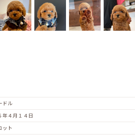
ードル
６年４月１４日
コット