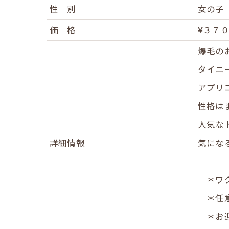
性 別
女の子
価 格
¥３７
爆毛のお
タイニ
アプリ
性格は
人気な
詳細情報
気にな
＊ワク
＊任意
＊お迎